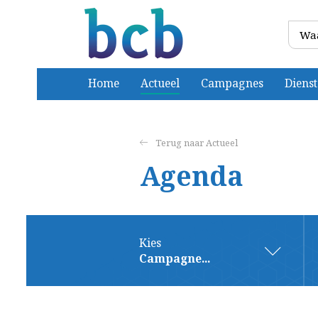
Home
Actueel
Campagnes
Diens
Actueel
Agenda
Kies
Campagne...