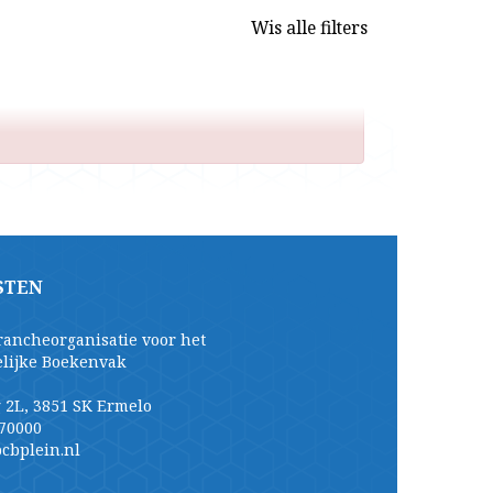
Wis alle filters
STEN
rancheorganisatie voor het
elijke Boekenvak
 2L, 3851 SK Ermelo
70000
cbplein.nl