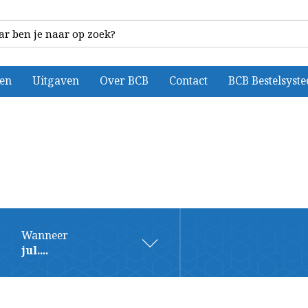
ten
Uitgaven
Over BCB
Contact
BCB Bestelsyst
Wanneer
jul....