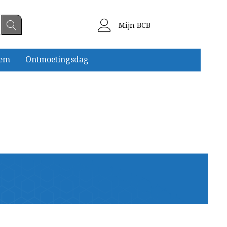
Mijn BCB
eem
Ontmoetingsdag