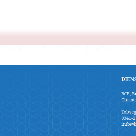
DIEN
BCB, B
Christ
Tolweg
0341-2
info@b