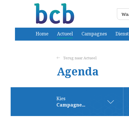
Home
Actueel
Campagnes
Diens
Actueel
Agenda
Kies
Campagne...