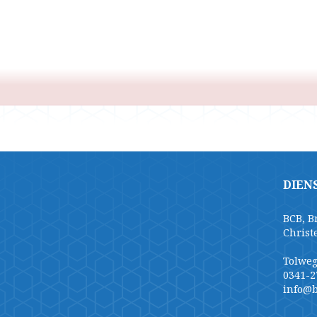
DIEN
BCB, B
Christ
Tolweg
0341-2
info@b