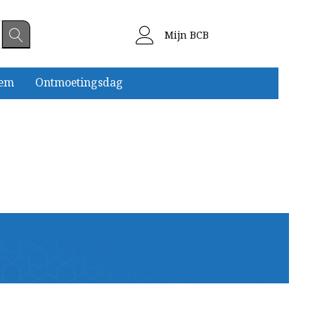
Mijn BCB
eem
Ontmoetingsdag