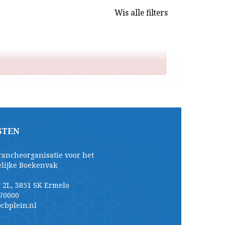
Wis alle filters
STEN
rancheorganisatie voor het
elijke Boekenvak
 2L, 3851 SK Ermelo
70000
cbplein.nl