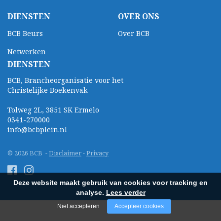
DIENSTEN
OVER ONS
BCB Beurs
Over BCB
Netwerken
DIENSTEN
BCB, Brancheorganisatie voor het
Christelijke Boekenvak
Tolweg 2L, 3851 SK Ermelo
0341-270000
info@bcbplein.nl
© 2026 BCB -
Disclaimer
-
Privacy
Deze website maakt gebruik van cookies voor tracking en
analyse.
Lees verder
Niet accepteren
Accepteer cookies