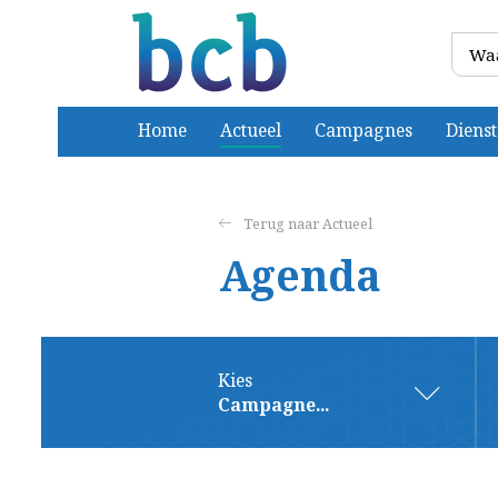
Home
Actueel
Campagnes
Diens
Actueel
Agenda
Kies
Campagne...