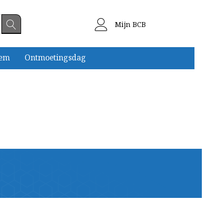
Mijn BCB
eem
Ontmoetingsdag