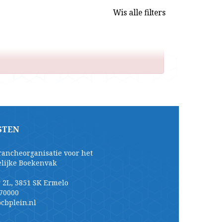
Wis alle filters
STEN
rancheorganisatie voor het
elijke Boekenvak
 2L, 3851 SK Ermelo
70000
cbplein.nl