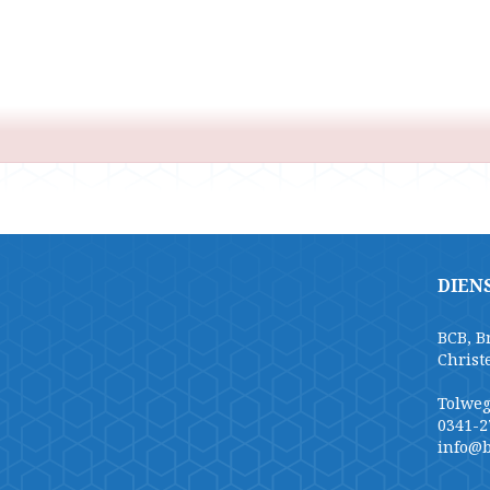
DIEN
BCB, B
Christ
Tolweg
0341-2
info@b