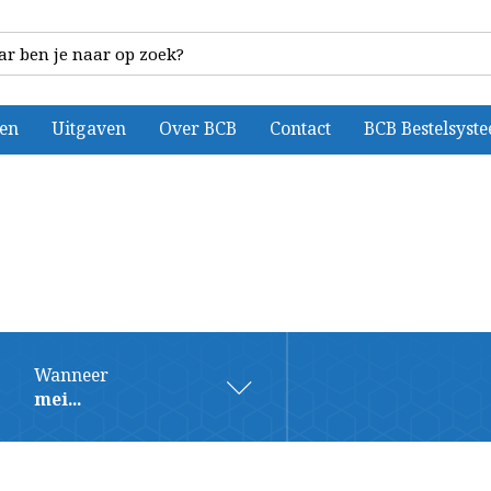
ten
Uitgaven
Over BCB
Contact
BCB Bestelsyst
Wanneer
mei...