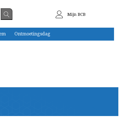
Mijn BCB
eem
Ontmoetingsdag