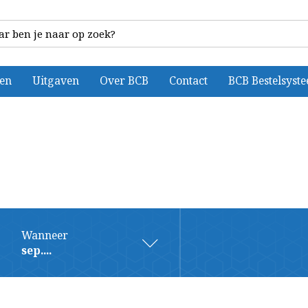
ten
Uitgaven
Over BCB
Contact
BCB Bestelsyst
Wanneer
sep....