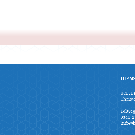
DIEN
BCB, B
Christ
Tolweg
0341-2
info@b