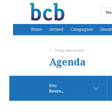
Home
Actueel
Campagnes
Diens
Actueel
Agenda
Kies
Beurs...