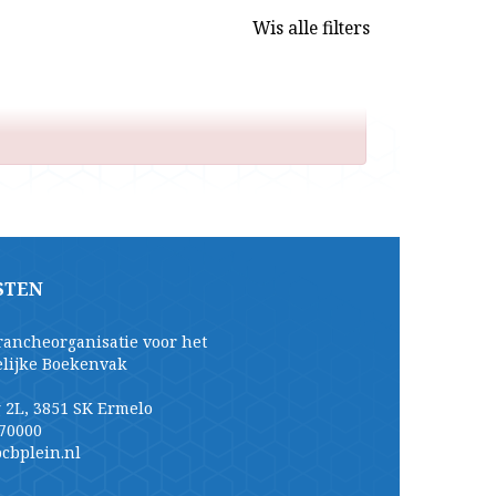
Wis alle filters
STEN
rancheorganisatie voor het
elijke Boekenvak
 2L, 3851 SK Ermelo
70000
cbplein.nl