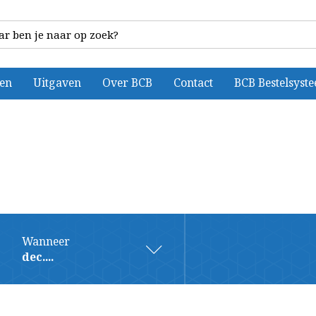
ten
Uitgaven
Over BCB
Contact
BCB Bestelsyst
Wanneer
dec....