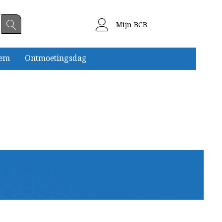
Mijn BCB
eem
Ontmoetingsdag