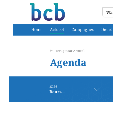
Home
Actueel
Campagnes
Diens
Actueel
Agenda
Kies
Beurs...