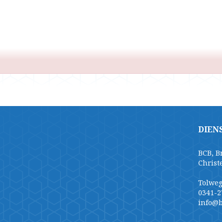
DIEN
BCB, B
Christ
Tolweg
0341-2
info@b