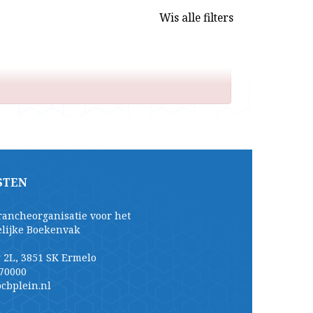
Wis alle filters
STEN
rancheorganisatie voor het
elijke Boekenvak
 2L, 3851 SK Ermelo
70000
cbplein.nl