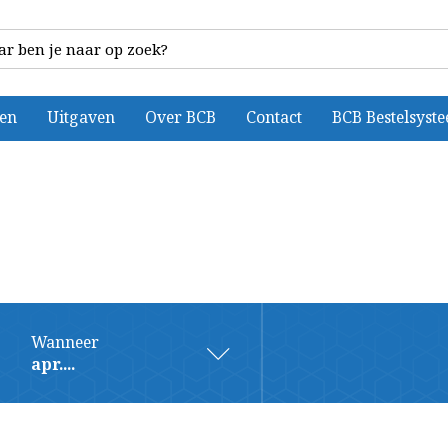
ten
Uitgaven
Over BCB
Contact
BCB Bestelsyst
Wanneer
apr....