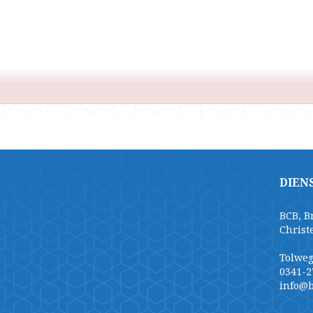
DIEN
BCB, B
Christ
Tolweg
0341-2
info@b