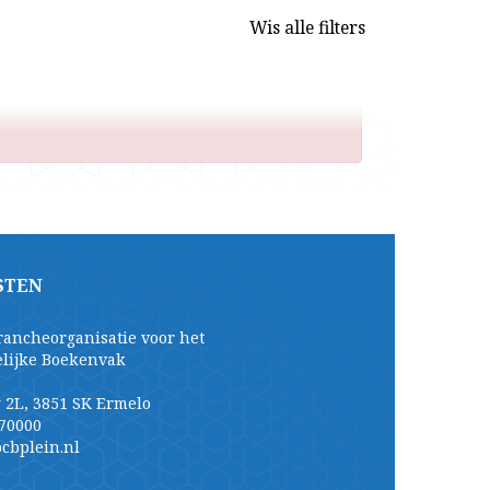
Wis alle filters
STEN
rancheorganisatie voor het
elijke Boekenvak
 2L, 3851 SK Ermelo
70000
cbplein.nl