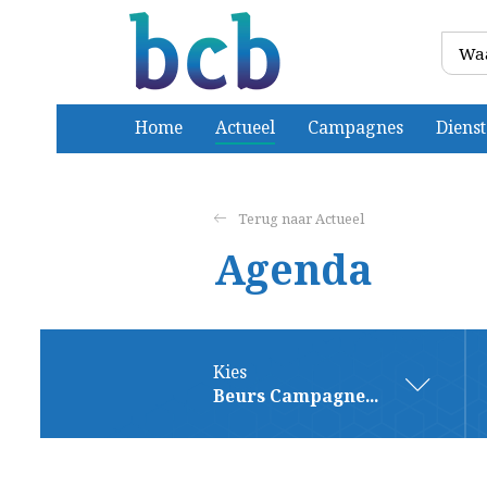
Home
Actueel
Campagnes
Diens
Actueel
Agenda
Kies
Beurs Campagne...