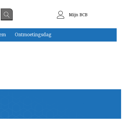
Mijn BCB
eem
Ontmoetingsdag