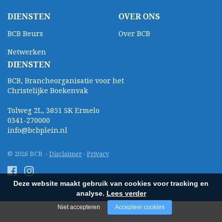
DIENSTEN
OVER ONS
BCB Beurs
Over BCB
Netwerken
DIENSTEN
BCB, Brancheorganisatie voor het
Christelijke Boekenvak
Tolweg 2L, 3851 SK Ermelo
0341-270000
info@bcbplein.nl
© 2026 BCB -
Disclaimer
-
Privacy
Deze website maakt gebruik van cookies voor tracking en
analyse.
Lees verder
Niet accepteren
Accepteer cookies