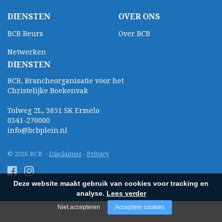
DIENSTEN
OVER ONS
BCB Beurs
Over BCB
Netwerken
DIENSTEN
BCB, Brancheorganisatie voor het
Christelijke Boekenvak
Tolweg 2L, 3851 SK Ermelo
0341-270000
info@bcbplein.nl
© 2026 BCB -
Disclaimer
-
Privacy
Deze website maakt gebruik van cookies voor tracking en
analyse.
Lees verder
Niet accepteren
Accepteer cookies