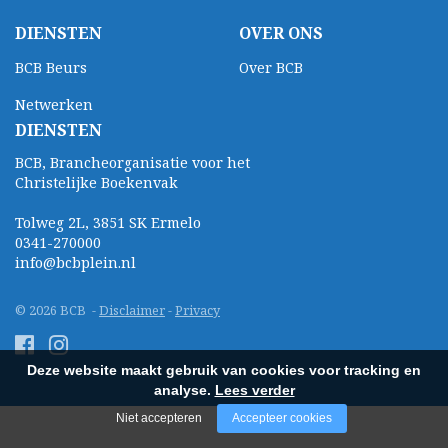
DIENSTEN
OVER ONS
BCB Beurs
Over BCB
Netwerken
DIENSTEN
BCB, Brancheorganisatie voor het
Christelijke Boekenvak
Tolweg 2L, 3851 SK Ermelo
0341-270000
info@bcbplein.nl
© 2026 BCB -
Disclaimer
-
Privacy
Deze website maakt gebruik van cookies voor tracking en
analyse.
Lees verder
Niet accepteren
Accepteer cookies