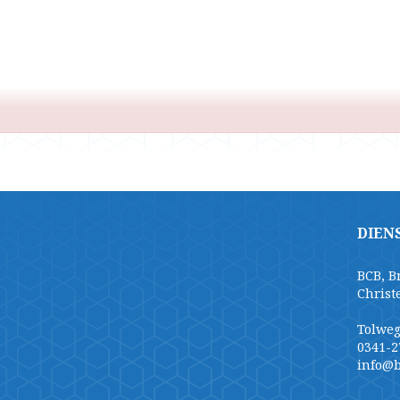
DIEN
BCB, B
Christ
Tolweg
0341-2
info@b