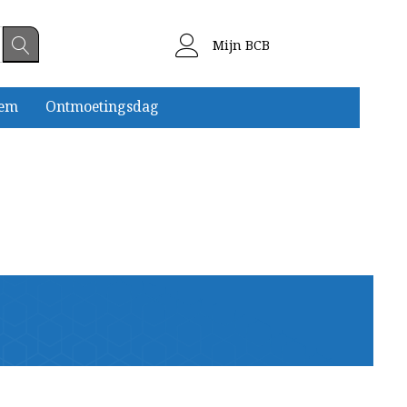
Mijn BCB
eem
Ontmoetingsdag