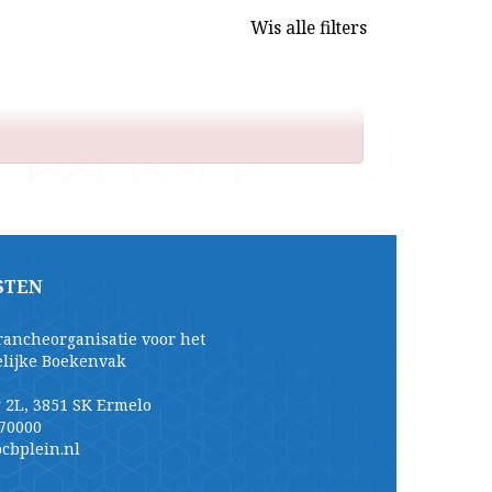
Wis alle filters
STEN
rancheorganisatie voor het
elijke Boekenvak
 2L, 3851 SK Ermelo
70000
cbplein.nl