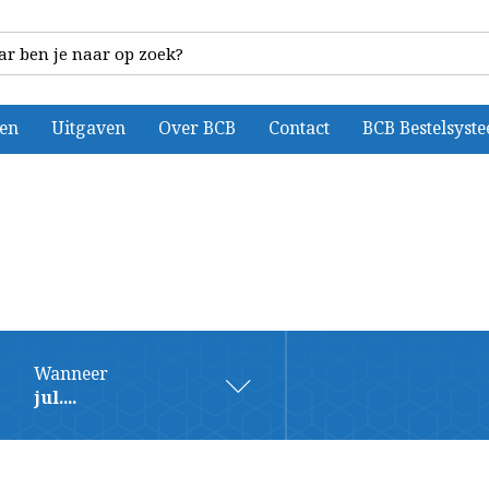
ten
Uitgaven
Over BCB
Contact
BCB Bestelsyst
Wanneer
jul....