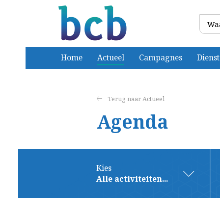
Home
Actueel
Campagnes
Diens
Actueel
Agenda
Kies
Alle activiteiten...