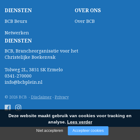
DIENSTEN
OVER ONS
BCB Beurs
Over BCB
Netwerken
DIENSTEN
BCB, Brancheorganisatie voor het
Christelijke Boekenvak
Tolweg 2L, 3851 SK Ermelo
0341-270000
info@bcbplein.nl
© 2026 BCB -
Disclaimer
-
Privacy
Deze website maakt gebruik van cookies voor tracking en
analyse.
Lees verder
Niet accepteren
Accepteer cookies