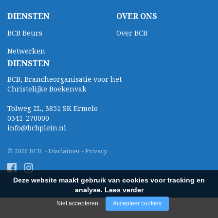
DIENSTEN
OVER ONS
BCB Beurs
Over BCB
Netwerken
DIENSTEN
BCB, Brancheorganisatie voor het
Christelijke Boekenvak
Tolweg 2L, 3851 SK Ermelo
0341-270000
info@bcbplein.nl
© 2026 BCB -
Disclaimer
-
Privacy
Deze website maakt gebruik van cookies voor tracking en
analyse.
Lees verder
Niet accepteren
Accepteer cookies